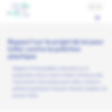
Cookies management panel
Rapport sur le projet de loi pour
lutter contre la pollution
plastique
Rapport à l'Assemblée nationale sur la
proposition de loi visant à doter la France des
instruments nécessaires pour lutter contre la
pollution plastique; François-Michel Lambert, 25
janvier 2022.