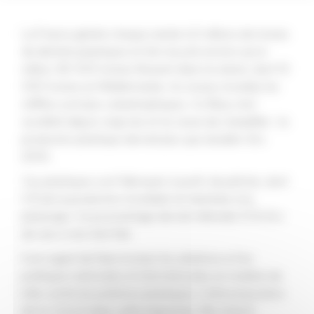
La France génère chaque année 4,5 millions de tonnes
de déchets plastiques et n’en recycle environ qu’un
million. 80 000 tonnes finissent dans la nature, dont 10
000 tonnes en Méditerranée. Au niveau mondial, les
chiffres sont plus catastrophiques. Ce fléau s’est
accéléré depuis vingt ans et ne cesse de s’amplifier : la
production plastique devrait plus que doubler d’ici
2050.
Ces plastiques sont fabriqués à partir de pétrole, dont
6 % de la production mondiale est destinée à la
plasturgie. Ce pourcentage devrait atteindre 15 % d’ici
dix ans si rien n’est fait.
Il est urgent de faire évoluer les ambitions et les
politiques nationales et internationales en matière de
lutte contre les pollutions plastiques. Cette proposition
de loi s’inscrit dans cette trajectoire. Elle entend