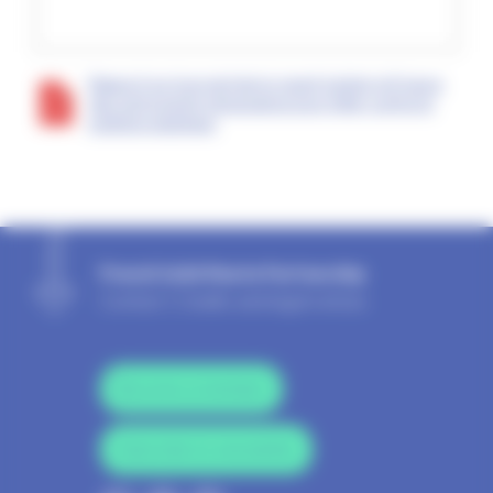
Rapport sur le projet de loi visant à doter la France
des instruments nécessaires pour lutter contre la
pollution plastique
French Solid Waste Partnership
Contact
|
Credits and legal notices
Become a member
Subscribe to newsletter