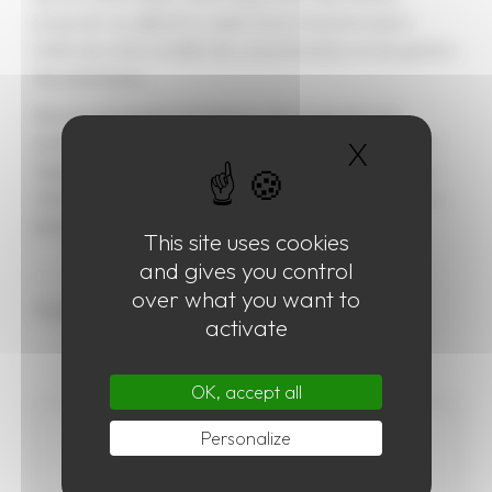
proposer au débat le cadre d’une transformation
réelle de notre modèle de consommation et de gestion
des plastiques.
Elle recommande l’interdiction de production de
plastique à partir de pétrole, la mise en œuvre d’une
X
Hide coo
Agence nationale du plastique prélude d’une Agence
internationale, et recommande un débat public sur la
place et le rôle des emballages.
This site uses cookies
and gives you control
over what you want to
activate
OK, accept all
Personalize